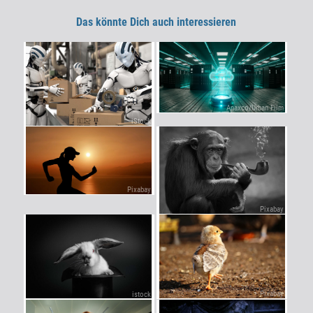
Das könnte Dich auch interessieren
Anaxco/Urban Film
iStock
Pixabay
Pixabay
Pixabay
istock