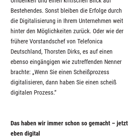
Umdenken und einen kritischen Blick auf
Bestehendes.
Sonst bleib
en
die
Erfolge durch
die
Digitalisierung
in Ihrem Unternehmen
weit
hinter
den
Möglichkeiten zurück. Oder wie
der
frühere Vorstandschef von Telefonica
Deutschland, Thorsten Dirks
, es auf einen
ebenso eingängigen wie
zutreffenden
Nenner
brachte: „
Wenn Sie einen Scheißprozess
digitalisieren, dann haben Sie einen scheiß
digitalen Prozess
.“
Das haben wir immer schon so gemacht –
j
etzt
eben digital