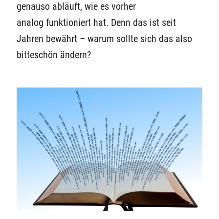
genauso abläuft
,
wie
es
vorher
analog
funktioniert hat
.
Denn das ist
seit
Jahren bewährt
–
w
arum sollte
sich
das also
bitteschön
ä
ndern
?