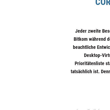
COR
Jeder zweite Besc
Bitkom
während de
beachtliche Entwi
Desktop-Virt
Prioritätenliste s
tatsächlich ist. De