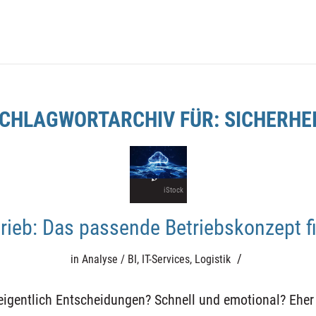
CHLAGWORTARCHIV FÜR:
SICHERHE
iStock
trieb: Das passende Betriebskonzept f
/
in
Analyse / BI
,
IT-Services
,
Logistik
 eigentlich Entscheidungen? Schnell und emotional? Eher