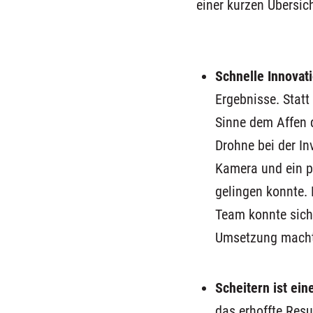
einer kurzen Übersi
Schnelle
Innovat
Ergebnisse.
Statt 
Sinne
dem Affen 
Drohne bei der In
Kamera und ein p
gelingen
konnte
.
D
Team
konnte
sich
Umsetzung macht.
Scheitern ist ein
das
erhoffte
Resul