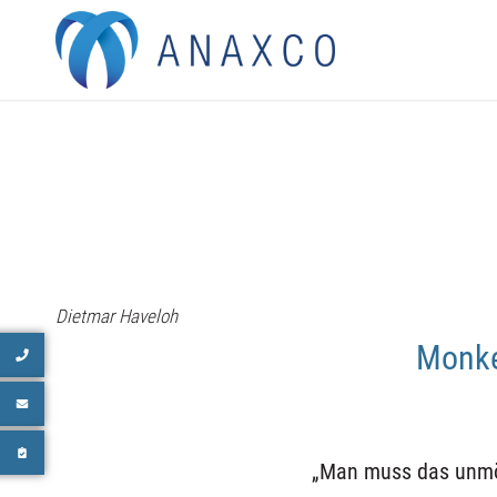
Dietmar Haveloh
Monke
„
Man muss das unmö