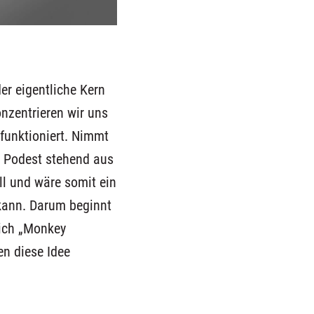
der
eigentlich
e
Kern
nzentrieren wir uns
funktioniert.
N
immt
 Podest
stehend
aus
ll und wäre somit
ein
kann.
Darum beginnt
sich „Monkey
en diese Idee