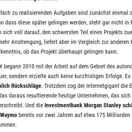
nfach zu realisierenden Aufgaben sind zunächst einmal 
nn dass
diese
später gelingen werden,
steht gar nicht in
am
sich
voll darauf, den schwersten Teil eines Projekts z
mehr
Anstrengung,
liefert
aber im Vergleich zur anderen
rkenntnis
, ob das Projekt überhaupt gelingen kann.
 X begann 2010 mit der
Arbeit auf dem Gebiet des
auton
uer, sondern erzielte auch keine kurzfristigen Erfolge.
E
s
hlich Rückschläge
.
Trotzdem zog der Internetgigant die 
as daraus resultierende heutige Unternehmen, das sic
rschreibt.
Und die
Investmentbank Morgan Stanley sch
n Waymo
bereits vor zwei Jahren auf etwa 175 Milliarden D
sammen.