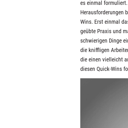
es einmal formuliert
Herausforderungen 
Wins
. Erst einmal d
geübte Praxis
und ma
schwierigen
Dinge
ei
die
kniffligen
Arbeite
die einen vielleicht
diesen
Quick-Wins f