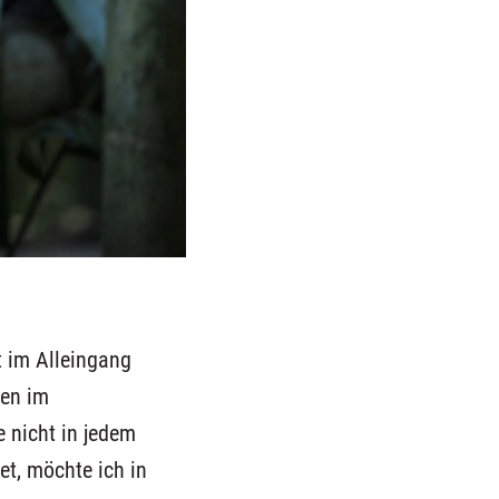
t
im Alleingang
hen im
e nicht in jedem
tet, möchte ich in