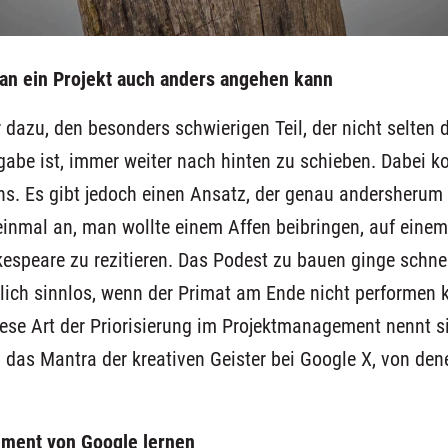
an ein Projekt auch anders angehen kann
r dazu, den besonders schwierigen Teil, der nicht selten 
gabe ist,
immer
weiter nach hinten zu schieben
.
Dabei
ko
ns
.
Es gibt jedoch einen Ansatz, der genau andersherum 
einmal an, man wollte einem Affen beibringen,
auf eine
m
espeare zu rezitieren
.
Das Podest
zu bauen
ginge schne
lich sinnlos, wenn der Primat
am Ende
nicht performen 
ese Art der Priorisierung im Projektmanagement nennt 
h
das Mantra der
kreativen Geister bei
Google
X
, von den
ement
von Google lernen