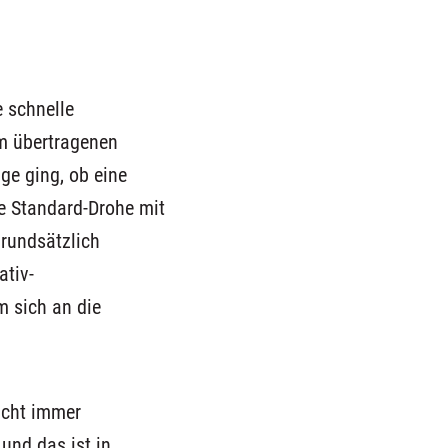
e schnelle
m übertragenen
age
ging
, ob eine
te Standard-Drohe mit
grundsätzlich
tiv-
m sich an die
nicht immer
und das ist in