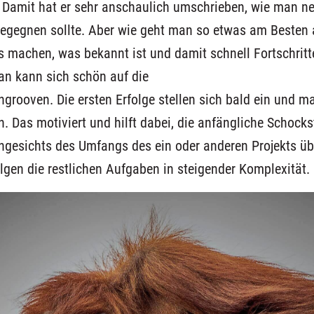
. Damit hat er
sehr anschaulich
um
schri
e
ben, wie man
n
begegne
n sollte
.
Aber
wie geht man
so etwas am
Besten
as machen, was bekannt ist und
damit
schnell Fortschritt
n kann sich schön auf die
ngro
o
ven
.
Die
e
rste
n
Erfolge
stellen sich bald ein
und m
n.
Das motiviert und
hilft dabei, die anfängliche Schock
 angesichts des Umfangs des ein oder anderen Projekts 
olgen die
restlichen Aufgaben in steigender Komplexität.