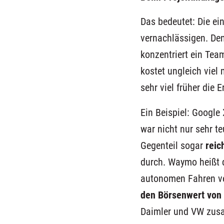
Das bedeutet: D
ie ei
vernachlässigen.
De
konzentriert ein Te
kostet ungleich viel
sehr viel früher
die E
Ein Beispiel: Google
war nicht nur sehr te
Gegenteil
sogar
reic
durch
.
Waymo heißt d
autonomen Fahren ve
den Börsenwert vo
Daimler und VW zu