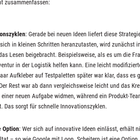
cht zusammenfassen:
ion
szyklen
:
Gerade
bei
neue
n
Ideen liefert diese Strategi
sich in kleinen Schritten heranzutasten, wird zunächst
i
das Lesen beigebracht.
Beispielsweise,
als
es um die Fr
ventur in der Logistik helfen kann
.
Eine leicht modifizier
aar Aufkleber auf Testpaletten später
war klar
, dass es 
er Rest war ab dann vergleichsweise leicht
und das Krea
 einer neuen Aufgabe widmen, während ein
Produkt
-Tea
 Das sorgt für schnelle Innovationszyklen.
e Option
:
Wer sich auf innovative Ideen einlässt, erhält 
tat
–
s
o wie Google mit Loon. Scheitern ist eine Option
,