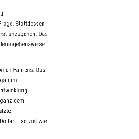
zu
 Frage
. Stattdessen
uerst anzugehen.
Das
 Herangehensweise
ome
n
Fahren
s
. Das
 gab
im
Entwicklung
h ganz dem
ätzte
ollar – so viel wie