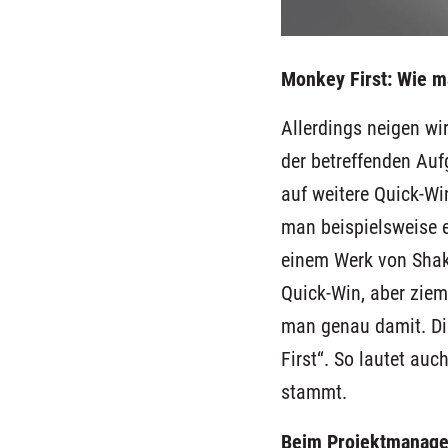
Monkey First:
Wie m
Allerdings neigen wi
der betreffenden Auf
auf weitere
Quick-Wi
man
beispielsweise
einem Werk von Shak
Quick-Win, aber ziem
man genau
damit
.
Di
First“.
S
o lautet
auc
stammt
.
Beim
Projektmanag