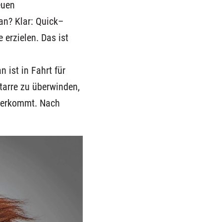
euen
an?
Klar
:
Quick
–
e erzielen. Das ist
an
ist in Fahrt für
starre zu überwinden,
überkommt.
Nach