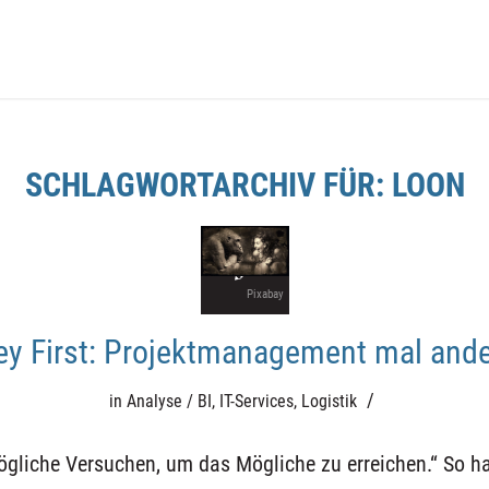
SCHLAGWORTARCHIV FÜR:
LOON
Pixabay
y First: Projektmanagement mal and
/
in
Analyse / BI
,
IT-Services
,
Logistik
gliche Versuchen,
um
das
M
ögliche
zu erre
ichen.
“
So ha