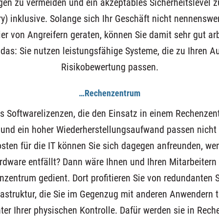
gen zu vermeiden und ein akzeptables Sicherheitslevel zu 
ry) inklusive. Solange sich Ihr Geschäft nicht nennenswe
ier von Angreifern geraten, können Sie damit sehr gut arbe
 das: Sie nutzen leistungsfähige Systeme, die zu Ihren A
Risikobewertung passen.
…Rechenzentrum
its Softwarelizenzen, die den Einsatz in einem Rechenzen
 und ein hoher Wiederherstellungsaufwand passen nicht r
sten für die IT können Sie sich dagegen anfreunden, wen
ardware entfällt? Dann wäre Ihnen und Ihren Mitarbeiter
zentrum gedient. Dort profitieren Sie von redundanten
rastruktur, die Sie im Gegenzug mit anderen Anwendern te
nter Ihrer physischen Kontrolle. Dafür werden sie in Rech