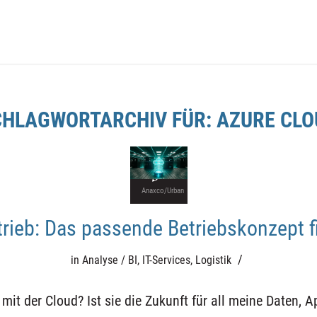
CHLAGWORTARCHIV FÜR:
AZURE CLO
Anaxco/Urban
trieb: Das passende Betriebskonzept 
Film
/
in
Analyse / BI
,
IT-Services
,
Logistik
t mit der Cloud? Ist sie die Zukunft für all meine Daten, 