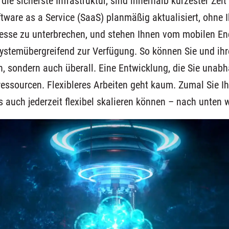
die sicherste Infrastruktur, sind innerhalb kürzester Zeit
tware as a Service (SaaS) planmäßig aktualisiert, ohne I
esse zu unterbrechen, und stehen Ihnen vom mobilen En
systemübergreifend zur Verfügung. So können Sie und ihr
en, sondern auch überall. Eine Entwicklung, die Sie una
essourcen. Flexibleres Arbeiten geht kaum. Zumal Sie Ihr
s auch jederzeit flexibel skalieren können – nach unten 